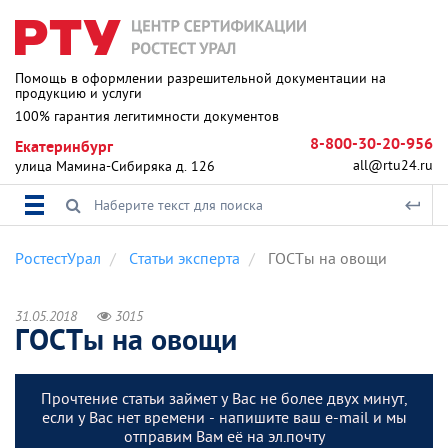
Помощь в оформлении разрешительной документации на
продукцию и услуги
100% гарантия легитимности документов
8-800-30-20-956
Екатеринбург
all@rtu24.ru
улица Мамина-Сибиряка д. 126
РостестУрал
Статьи эксперта
ГОСТы на овощи
31.05.2018
3015
ГОСТы на овощи
Прочтение статьи займет у Вас не более двух минут,
если у Вас нет времени - напишите ваш e-mail и мы
отправим Вам её на эл.почту