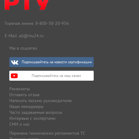
Горячая линия:
8-800-30-20-956
E-Mail:
all@rtu24.ru
Мы в соцсетях
Подписывайтесь на новости сертификации
Подписывайтесь на наш канал
Реквизиты
Оставить отзыв
Написать письмо руководителю
Наши менеджеры
Часто задаваемые вопросы
Интервью с экспертами
СМИ о нас
Перечень технических регламентов ТС
Правила оплаты