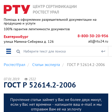
Помощь в оформлении разрешительной документации на
продукцию и услуги
100% гарантия легитимности документов
8-800-30-20-956
Екатеринбург
all@rtu24.ru
улица Мамина-Сибиряка д. 126
РостестУрал
Статьи эксперта
ГОСТ Р 52614.2-2006
07.01.2019
2322
ГОСТ Р 52614.2-2006
Прочтение статьи займет у Вас не более двух минут,
если у Вас нет времени - напишите ваш e-mail и мы
отправим Вам её на эл.почту